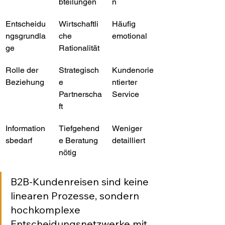
bteilungen
n
Entscheidu
Wirtschaftli
Häufig 
ngsgrundla
che 
emotional
ge
Rationalität
Rolle der 
Strategisch
Kundenorie
Beziehung
e 
ntierter 
Partnerscha
Service
ft
Information
Tiefgehend
Weniger 
sbedarf
e Beratung 
detailliert
nötig
B2B-Kundenreisen sind keine 
linearen Prozesse, sondern 
hochkomplexe 
Entscheidungsnetzwerke mit 