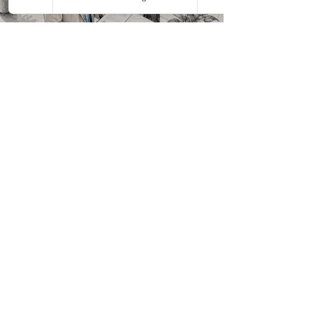
B2B Verkaufstrainings
Was ist
Vertriebspartnerschaft?
Arten, Vorteile und
Tipps
Entdecken Sie, was eine Vertriebspartnerschaft ist
und wie Sie durch Arten, Vorteile und Tipps Ihren
Markterfolg steigern können.