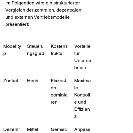
Im Folgenden wird ein strukturierter 
Vergleich der zentralen, dezentralen 
und externen Vertriebsmodelle 
präsentiert:
Modellty
Steueru
Kostens
Vorteile 
p
ngsgrad
truktur
für 
Unterne
hmen
Zentral
Hoch
Fixkost
Maxima
en 
le 
dominie
Kontroll
ren
e und 
Effizien
z
Dezentr
Mittel
Gemisc
Anpass