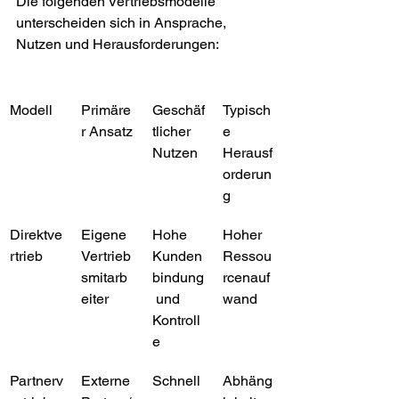
Die folgenden Vertriebsmodelle 
unterscheiden sich in Ansprache, 
Nutzen und Herausforderungen:
Modell
Primäre
Geschäf
Typisch
r Ansatz
tlicher 
e 
Nutzen
Herausf
orderun
g
Direktve
Eigene 
Hohe 
Hoher 
rtrieb
Vertrieb
Kunden
Ressou
smitarb
bindung
rcenauf
eiter
 und 
wand
Kontroll
e
Partnerv
Externe 
Schnell
Abhäng