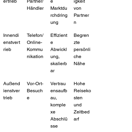
ertrieb
Partner/
e 
igkeit 
Händler
Marktdu
von 
rchdring
Partner
ung
n
Innendi
Telefon/
Effizient
Begren
enstvert
Online-
e 
zte 
rieb
Kommu
Abwickl
persönli
nikation
ung, 
che 
skalierb
Nähe
ar
Außend
Vor-Ort-
Vertrau
Hohe 
ienstver
Besuch
ensaufb
Reiseko
trieb
e
au, 
sten 
komple
und 
xe 
Zeitbed
Abschlü
arf
sse