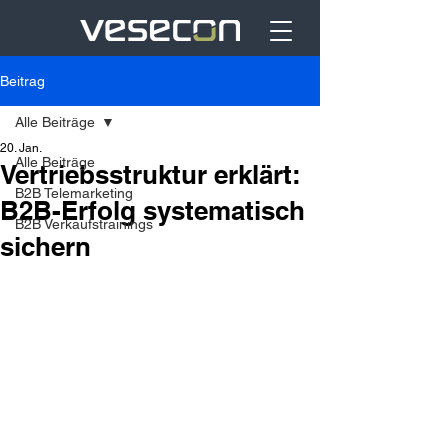
Beitrag
Alle Beiträge
20. Jan.
Alle Beiträge
Vertriebsstruktur erklärt:
B2B Telemarketing
B2B-Erfolg systematisch
B2B Verkaufstrainings
sichern