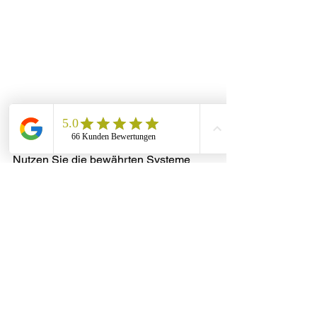
Nutzen Sie die bewährten Systeme 
von Vesecon wie den individuell 
konfigurierten 
vesecon connector
 für 
eine nahtlose Integration in Ihre 
vorhandenen Prozesse. Verbessern Sie 
Ihre Leadgenerierung und 
Vertriebseffizienz durch professionelle 
Outbound-Anrufe und strategische 
Trainings mit echtem Mehrwert. 
Warten 
Sie nicht länger und verwandeln Sie 