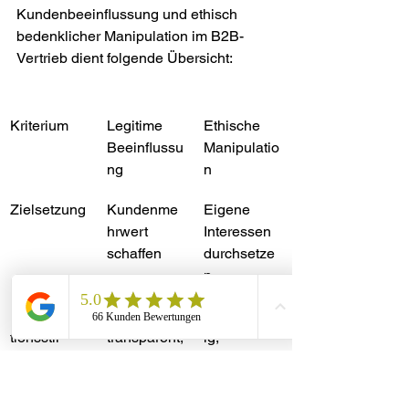
Kundenbeeinflussung und ethisch 
bedenklicher Manipulation im B2B-
Vertrieb dient folgende Übersicht:
Kriterium
Legitime 
Ethische 
Beeinflussu
Manipulatio
ng
n
Zielsetzung
Kundenme
Eigene 
hrwert 
Interessen 
schaffen
durchsetze
n
Kommunika
Offen, 
Unvollständ
tionsstil
transparent,
ig, 
irreführend
partnerscha
ftlich