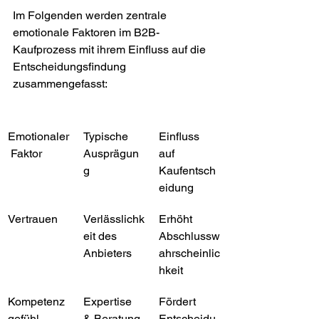
Im Folgenden werden zentrale 
emotionale Faktoren im B2B-
Kaufprozess mit ihrem Einfluss auf die 
Entscheidungsfindung 
zusammengefasst:
Emotionaler
Typische 
Einfluss 
 Faktor
Ausprägun
auf 
g
Kaufentsch
eidung
Vertrauen
Verlässlichk
Erhöht 
eit des 
Abschlussw
Anbieters
ahrscheinlic
hkeit
Kompetenz
Expertise 
Fördert 
gefühl
& Beratung
Entscheidu