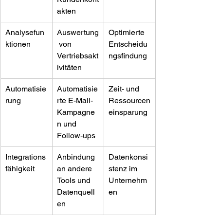
akten
Analysefun
Auswertung
Optimierte 
ktionen
 von 
Entscheidu
Vertriebsakt
ngsfindung
ivitäten
Automatisie
Automatisie
Zeit- und 
rung
rte E-Mail-
Ressourcen
Kampagne
einsparung
n und 
Follow-ups
Integrations
Anbindung 
Datenkonsi
fähigkeit
an andere 
stenz im 
Tools und 
Unternehm
Datenquell
en
en