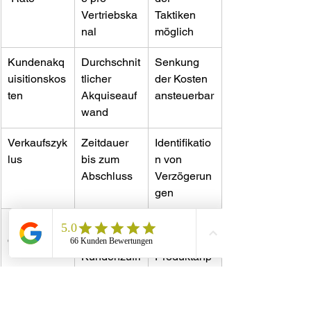
Vertriebska
Taktiken 
nal
möglich
Kundenakq
Durchschnit
Senkung 
uisitionskos
tlicher 
der Kosten 
ten
Akquiseauf
ansteuerbar
wand
Verkaufszyk
Zeitdauer 
Identifikatio
lus
bis zum 
n von 
Abschluss
Verzögerun
gen
Kundenfee
Einsichten 
Verbesserte
dback
zu 
Kundenzufri
Produktanp
edenheit
assung
Entwickeln Sie einen 
systematischen 