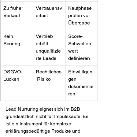
Zu früher 
Vertrauensv
Kaufphase 
Verkauf
erlust
prüfen vor 
Übergabe
Kein 
Vertrieb 
Score-
Scoring
erhält 
Schwellen
unqualifizie
wert 
rte Leads
definieren
DSGVO-
Rechtliches
Einwilligun
Lücken
 Risiko
gen 
dokumentie
ren
Lead Nurturing eignet sich im B2B 
grundsätzlich nicht für Impulskäufe. Es 
ist ein Instrument für komplexe, 
erklärungsbedürftige Produkte und 