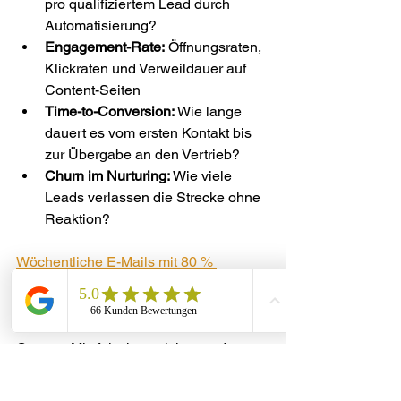
pro qualifiziertem Lead durch 
Automatisierung?
Engagement-Rate:
 Öffnungsraten, 
Klickraten und Verweildauer auf 
Content-Seiten
Time-to-Conversion:
 Wie lange 
dauert es vom ersten Kontakt bis 
zur Übergabe an den Vertrieb?
Churn im Nurturing:
 Wie viele 
Leads verlassen die Strecke ohne 
Reaktion?
Wöchentliche E-Mails mit 80 % 
edukativem Content
 und klaren Exit-
Kriterien bei Inaktivität steigern die 
Conversion nachweislich. Wer den 
Content-Mix falsch gewichtet und zu 
früh auf Verkauf setzt, verliert Leads, 
die eigentlich kaufbereit gewesen 