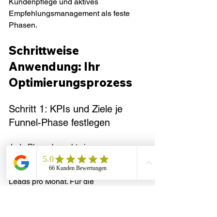
Kundenpflege und aktives 
Empfehlungsmanagement als feste 
Phasen.
Schrittweise 
Anwendung: Ihr 
Optimierungsprozess
Schritt 1: KPIs und Ziele je 
Funnel-Phase festlegen
Jede Phase braucht eigene 
Kennzahlen. Definieren Sie für die 
Awareness-Phase die Anzahl neuer 
Leads pro Monat. Für die 
Consideration-Phase messen Sie, wie 
viele Leads zu einem Erstgespräch 
gelangen. Für die Decision-Phase 