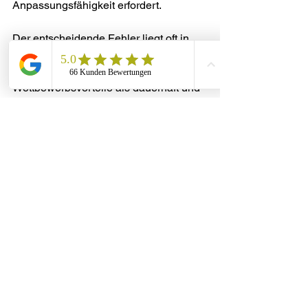
Anpassungsfähigkeit erfordert.
Der entscheidende Fehler liegt oft in 
der Selbstüberschätzung. 
Unternehmen neigen dazu, ihre 
Wettbewerbsvorteile als dauerhaft und 
unverwundbar zu betrachten. 
Tatsächlich müssen sie permanent 
daran arbeiten, ihre 
Alleinstellungsmerkmale zu schärfen, 
zu erneuern und an die sich 
wandelnden Marktbedingungen 
anzupassen. Wer aufhört, besser zu 
werden, hat bereits aufgehört, gut zu 
sein.
Ihren 
Wettbewerbsvorteil im 