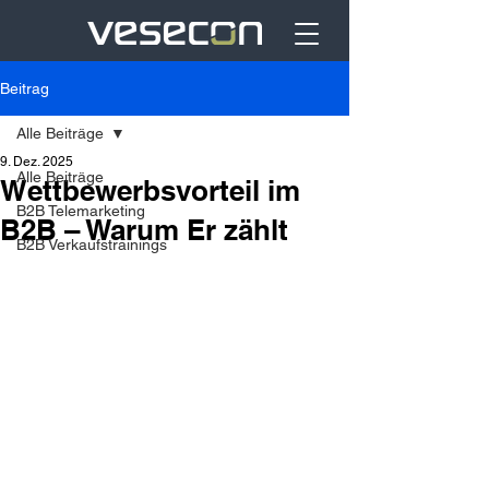
Beitrag
Alle Beiträge
9. Dez. 2025
Alle Beiträge
Wettbewerbsvorteil im
B2B Telemarketing
B2B – Warum Er zählt
B2B Verkaufstrainings