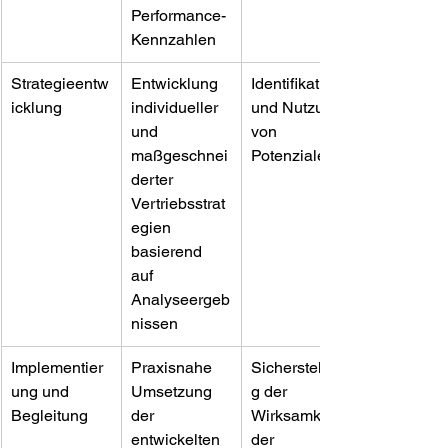
Performance-
Kennzahlen
Strategieentw
Entwicklung 
Identifikation 
icklung
individueller 
und Nutzung 
und 
von 
maßgeschnei
Potenzialen
derter 
Vertriebsstrat
egien 
basierend 
auf 
Analyseergeb
nissen
Implementier
Praxisnahe 
Sicherstellun
ung und 
Umsetzung 
g der 
Begleitung
der 
Wirksamkeit 
entwickelten 
der 