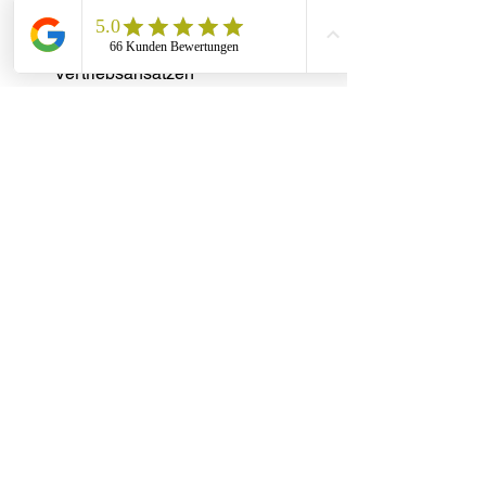
Selbstreflexion
Offenheit gegenüber neuen 
Vertriebsansätzen
Aktive Unterstützung durch die 
Führungsebene
Qualifikation und Expertise der 
Berater
Die fachliche Kompetenz der 
Vertriebsberater
 ist ein weiterer 
kritischer Erfolgsfaktor. 
Hochqualifizierte Berater zeichnen sich 
durch fundiertes Branchenwissen, 
Methodenkompetenz und die Fähigkeit 
aus, theoretische Konzepte in praktisch 
umsetzbare Strategien zu übersetzen.