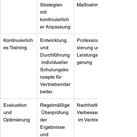
Strategien 
Maßnahmen
mit 
kontinuierlich
er Anpassung
Kontinuierlich
Entwicklung 
Professionali
es Training
und 
sierung und 
Durchführung
Leistungsstei
 individueller 
gerung
Schulungsko
nzepte für 
Vertriebsmitar
beiter
Evaluation 
Regelmäßige
Nachhaltige 
und 
 Überprüfung 
Verbesserung
Optimierung
der 
 im Vertrieb
Ergebnisse 
und 