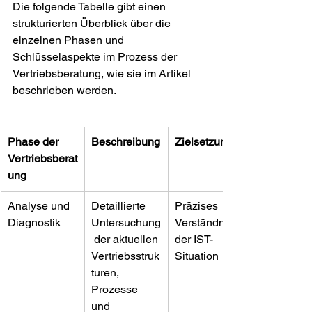
Die folgende Tabelle gibt einen 
strukturierten Überblick über die 
einzelnen Phasen und 
Schlüsselaspekte im Prozess der 
Vertriebsberatung, wie sie im Artikel 
beschrieben werden.
Phase der 
Beschreibung
Zielsetzung
Vertriebsberat
ung
Analyse und 
Detaillierte 
Präzises 
Diagnostik
Untersuchung
Verständnis 
 der aktuellen 
der IST-
Vertriebsstruk
Situation
turen, 
Prozesse 
und 