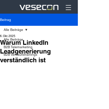
Beitrag
Alle Beiträge
6. Okt. 2025
Alle Beiträge
Warum LinkedIn
B2B Telemarketing
Leadgenerierung
B2B Verkaufstrainings
verständlich ist