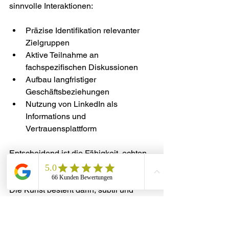
sinnvolle Interaktionen:
Präzise Identifikation relevanter 
Zielgruppen
Aktive Teilnahme an 
fachspezifischen Diskussionen
Aufbau langfristiger 
Geschäftsbeziehungen
Nutzung von LinkedIn als 
Informations und 
Vertrauensplattform
Entscheidend ist die Fähigkeit, echten 
Mehrwert zu bieten und Interesse zu 
generieren, anstatt direkt zu verkaufen. 
Die Kunst besteht darin, subtil und 
professionell zu kommunizieren.