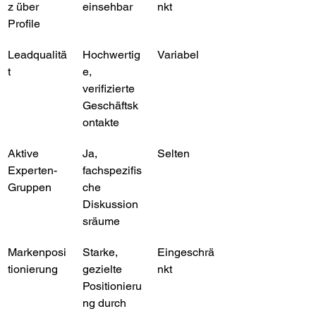
z über 
einsehbar
nkt
Profile
Leadqualitä
Hochwertig
Variabel
t
e, 
verifizierte 
Geschäftsk
ontakte
Aktive 
Ja, 
Selten
Experten-
fachspezifis
Gruppen
che 
Diskussion
sräume
Markenposi
Starke, 
Eingeschrä
tionierung
gezielte 
nkt
Positionieru
ng durch 