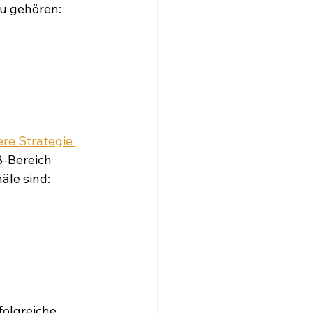
zu gehören:
re Strategie 
B-Bereich 
äle sind:
olgreiche 