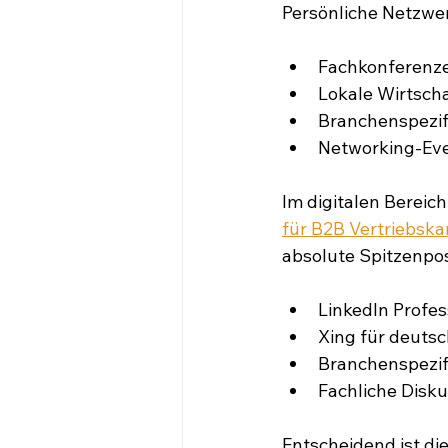
Persönliche Netzwer
Fachkonferenz
Lokale Wirtsch
Branchenspezi
Networking-Ev
Im digitalen Bereic
für B2B Vertriebska
absolute Spitzenpos
LinkedIn Profe
Xing für deuts
Branchenspezif
Fachliche Disk
Entscheidend ist di