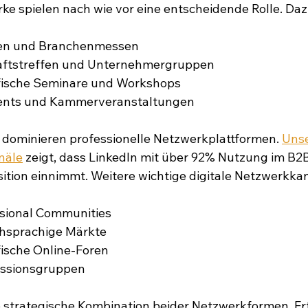
ke spielen nach wie vor eine entscheidende Rolle. Da
en und Branchenmessen
aftstreffen und Unternehmergruppen
fische Seminare und Workshops
ents und Kammerveranstaltungen
h dominieren professionelle Netzwerkplattformen. 
Unse
näle
 zeigt, dass LinkedIn mit über 92% Nutzung im B2
ition einnimmt. Weitere wichtige digitale Netzwerkkan
ssional Communities
chsprachige Märkte
ische Online-Foren
ussionsgruppen
e strategische Kombination beider Netzwerkformen. Erf