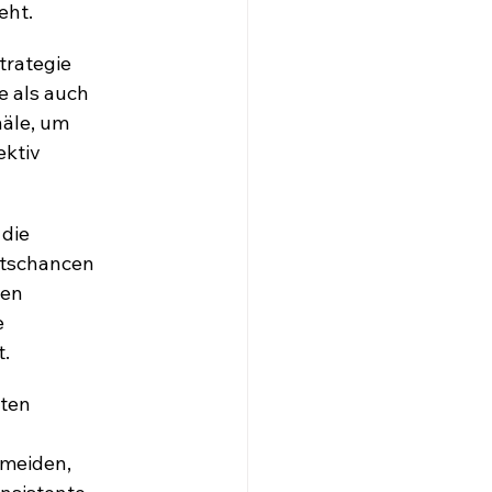
eht.
trategie 
e als auch 
äle, um 
ktiv 
die 
tschancen 
en 
 
t.
ten 
meiden, 