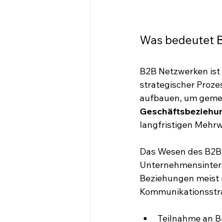
Was bedeutet B
B2B Netzwerken ist m
strategischer Proz
aufbauen, um gemei
Geschäftsbeziehu
langfristigen Mehrw
Das Wesen des B2B N
Unternehmensintera
Beziehungen meist 
Kommunikationsstra
Teilnahme an 