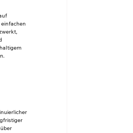
auf 
 einfachen 
werkt, 
d 
haltigem 
n.
nuierlicher 
fristiger 
über 