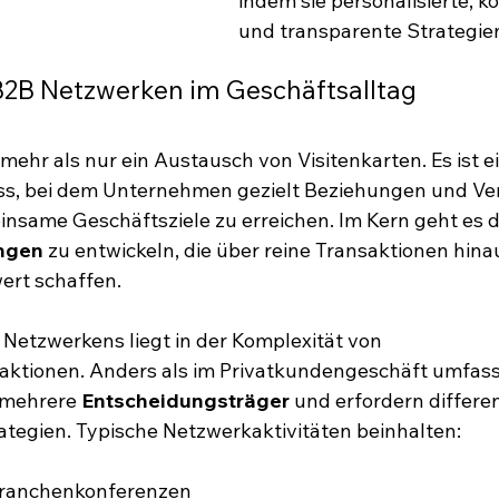
indem sie personalisierte, k
und transparente Strategien
2B Netzwerken im Geschäftsalltag
ehr als nur ein Austausch von Visitenkarten. Es ist ei
ess, bei dem Unternehmen gezielt Beziehungen und V
nsame Geschäftsziele zu erreichen. Im Kern geht es 
ngen
 zu entwickeln, die über reine Transaktionen hin
ert schaffen.
etzwerkens liegt in der Komplexität von 
ktionen. Anders als im Privatkundengeschäft umfas
mehrere 
Entscheidungsträger
 und erfordern differen
tegien. Typische Netzwerkaktivitäten beinhalten:
Branchenkonferenzen