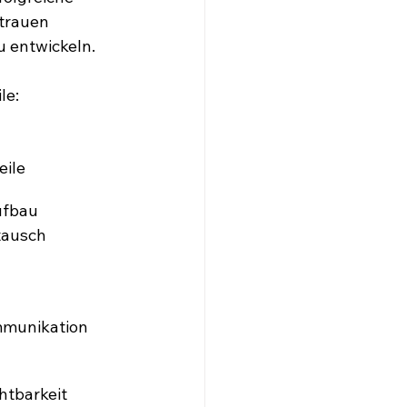
trauen 
u entwickeln.
le:
eile
ufbau
tausch
mmunikation
htbarkeit