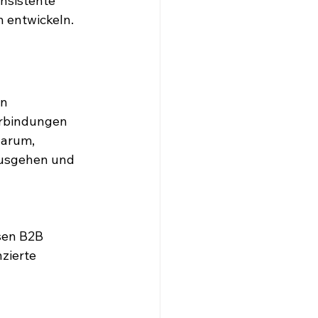
onsistente 
 entwickeln.
n 
erbindungen 
darum, 
ausgehen und 
sen B2B 
zierte 