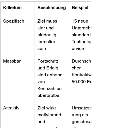
Kriterium
Beschreibung
Beispiel
Spezifisch
Ziel muss 
15 neue 
klar und 
Unternehmen
eindeutig 
skunden im 
formuliert 
Technologies
sein
ervice
Messbar
Fortschritt 
Durchschnittli
und Erfolg 
cher 
sind anhand 
Kontraktwert: 
von 
50.000 Euro
Kennzahlen 
überprüfbar
Attraktiv
Ziel wirkt 
Umsatzsteige
motivierend 
rung als 
und 
gemeinsames