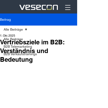
Beitrag
Alle Beiträge
1. Okt. 2025
Alle Beiträge
Vertriebsziele im B2B:
B2B Telemarketing
Verständnis und
B2B Verkaufstrainings
Bedeutung