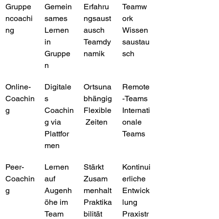
Gruppe
Gemein
Erfahru
Teamw
ncoachi
sames 
ngsaust
ork
ng
Lernen 
ausch
Wissen
in 
Teamdy
saustau
Gruppe
namik
sch
n
Online-
Digitale
Ortsuna
Remote
Coachin
s 
bhängig
-Teams
g
Coachin
Flexible
Internati
g via 
 Zeiten
onale 
Plattfor
Teams
men
Peer-
Lernen 
Stärkt 
Kontinui
Coachin
auf 
Zusam
erliche 
g
Augenh
menhalt
Entwick
öhe im 
Praktika
lung
Team
bilität
Praxistr