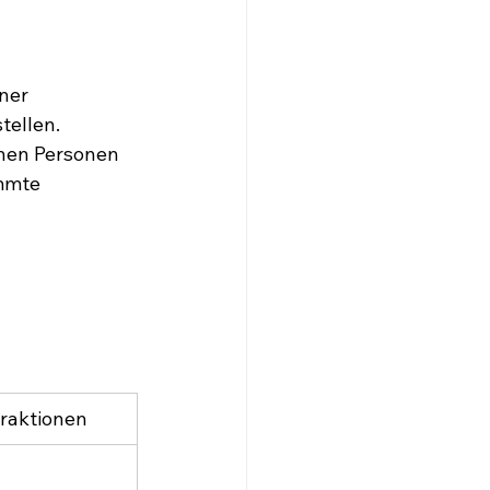
ner 
tellen. 
enen Personen 
mmte 
eraktionen