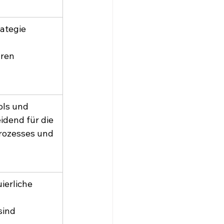
ategie 
ren 
ols und 
idend für die 
rozesses und 
ierliche 
ind 