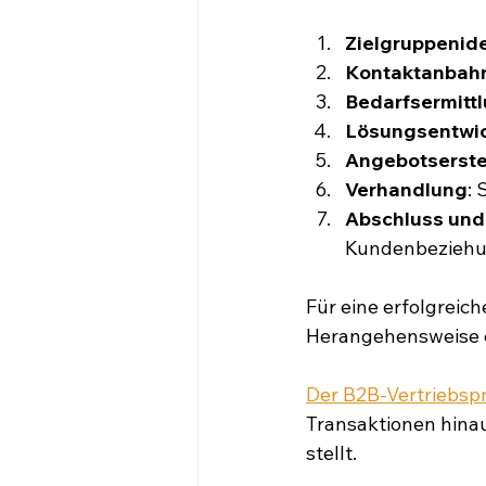
Zielgruppenide
Kontaktanbah
Bedarfsermitt
Lösungsentwi
Angebotserste
Verhandlung
:
Abschluss un
Kundenbeziehu
Für eine erfolgreic
Herangehensweise 
Der B2B-Vertriebspr
Transaktionen hinau
stellt.