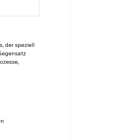
, der speziell 
Gegensatz 
ozesse, 
en