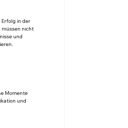
rfolg in der 
 müssen nicht 
nisse und 
ieren.
sche Momente 
kation und 