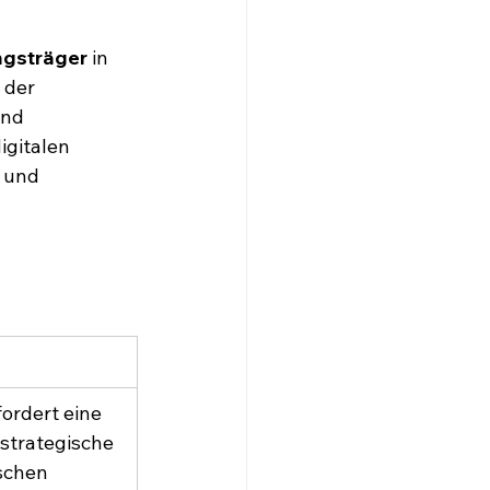
ngsträger
 in 
 der 
nd 
igitalen 
 und 
ordert eine 
strategische 
schen 