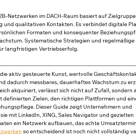
B2B-Netzwerken im DACH-Raum basiert auf Zielgruppe
g und qualitativen Kontakten. Es verbindet digitale Pl
ersönlichen Formaten und konsequenter Beziehungspfl
achstum. Systematische Strategien und regelmäßige P
r langfristigen Vertriebserfolg.
die aktiv gesteuerte Kunst, wertvolle Geschäftskont
d dadurch messbares, dauerhaftes Wachstum zu erz
ich akquiriert, verlässt sich nicht auf Zufall, sondern a
 definierten Zielen, den richtigen Plattformen und ein
hungspflege. Dieser Guide zeigt Unternehmern und 
sie mit LinkedIn, XING, Sales Navigator und gezielten 
aten ein Netzwerk aufbauen, das echte Umsatztermine
tzwerken
 so entscheidend ist noch nicht vollständig ve