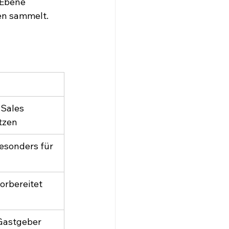
-Ebene 
en sammelt.
 Sales 
tzen
esonders für 
orbereitet 
 Gastgeber 