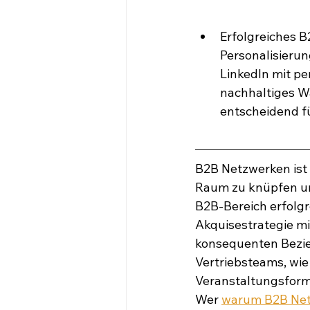
Erfolgreiches 
Personalisierun
LinkedIn mit p
nachhaltiges W
entscheidend fü
B2B Netzwerken ist 
Raum zu knüpfen un
B2B-Bereich erfolgre
Akquisestrategie mit
konsequenten Bezie
Vertriebsteams, wie 
Veranstaltungsform
Wer 
warum B2B Ne