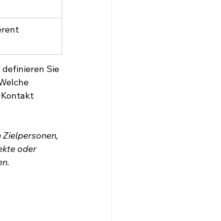
erent 
definieren Sie 
 Welche 
Kontakt 
n Zielpersonen, 
ekte oder 
en.