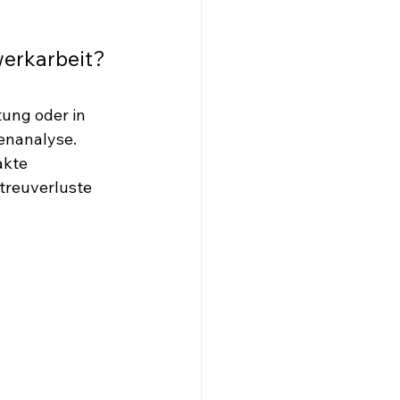
werkarbeit?
ung oder in 
enanalyse. 
kte 
treuverluste 