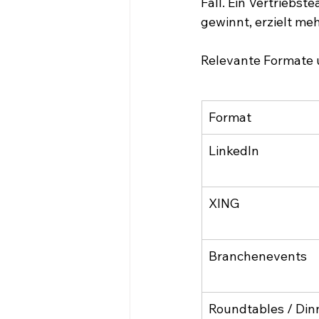
Fall. Ein Vertriebst
gewinnt, erzielt me
Relevante Formate 
Format
LinkedIn
XING
Branchenevents
Roundtables / Din