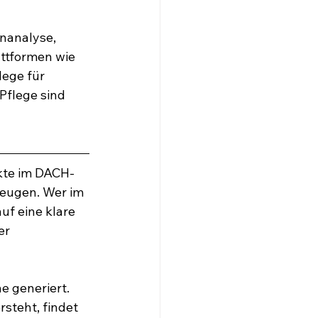
nanalyse, 
attformen wie 
ege für 
flege sind 
akte im DACH-
eugen. Wer im 
uf eine klare 
er 
 generiert. 
rsteht, findet 