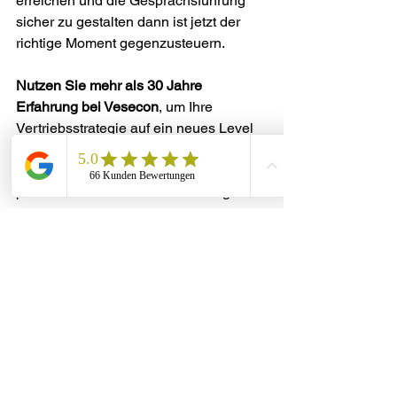
erreichen und die Gesprächsführung 
sicher zu gestalten dann ist jetzt der 
richtige Moment gegenzusteuern.
Nutzen Sie mehr als 30 Jahre 
Erfahrung bei Vesecon
, um Ihre 
Vertriebsstrategie auf ein neues Level 
zu heben. Mit praxiserprobten 
Methoden aus Leadgenerierung, 
professionellem Outbound Calling und 
systematischer Vertriebsoptimierung 
unterstützen wir Sie dabei qualifizierte 
Leads zu generieren und in 
nachhaltige Geschäftschancen 
umzuwandeln. Erfahren Sie zudem wie 
Sie mit modernen Tools wie dem 
vesecon connector
 Ihre Prozesse 
automatisieren und skalieren.