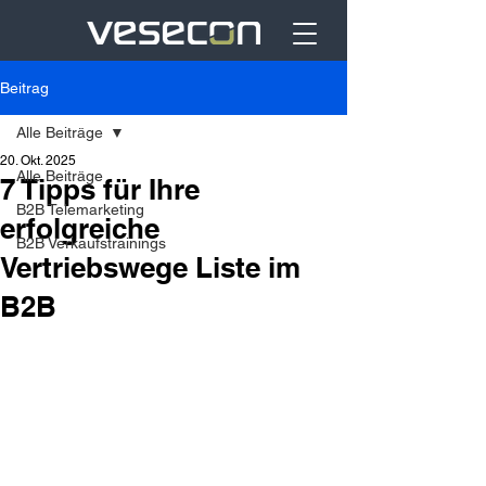
Beitrag
Alle Beiträge
20. Okt. 2025
Alle Beiträge
7 Tipps für Ihre
B2B Telemarketing
erfolgreiche
B2B Verkaufstrainings
Vertriebswege Liste im
B2B