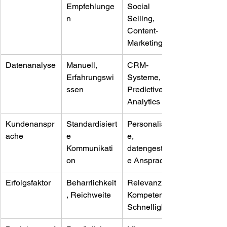
Empfehlunge
Social 
n
Selling, 
Content-
Marketing
Datenanalyse
Manuell, 
CRM-
Erfahrungswi
Systeme, 
ssen
Predictive 
Analytics
Kundenanspr
Standardisiert
Personalisiert
ache
e 
e, 
Kommunikati
datengestützt
on
e Ansprache
Erfolgsfaktor
Beharrlichkeit
Relevanz, 
, Reichweite
Kompetenz, 
Schnelligkeit